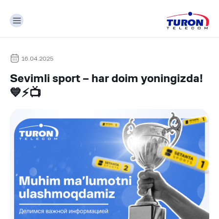
16.04.2025
Sevimli sport – har doim yoningizda!
💙⚡️📺