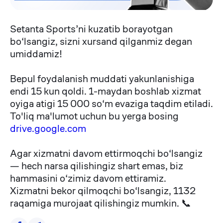
Setanta Sports’ni kuzatib borayotgan
bo‘lsangiz, sizni xursand qilganmiz degan
umiddamiz!
Bepul foydalanish muddati yakunlanishiga
endi 15 kun qoldi. 1-maydan boshlab xizmat
oyiga atigi 15 000 so‘m evaziga taqdim etiladi.
To'liq ma'lumot uchun bu yerga bosing
drive.google.com
Agar xizmatni davom ettirmoqchi bo‘lsangiz
— hech narsa qilishingiz shart emas, biz
hammasini o‘zimiz davom ettiramiz.
Xizmatni bekor qilmoqchi bo‘lsangiz, 1132
raqamiga murojaat qilishingiz mumkin. 📞