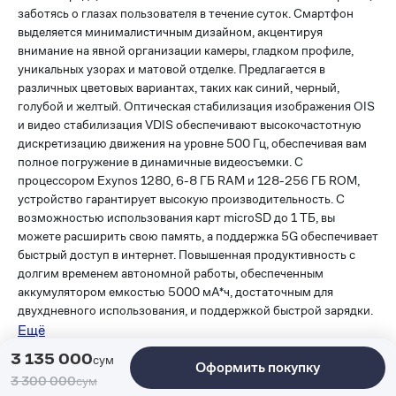
заботясь о глазах пользователя в течение суток. Смартфон
выделяется минималистичным дизайном, акцентируя
внимание на явной организации камеры, гладком профиле,
уникальных узорах и матовой отделке. Предлагается в
различных цветовых вариантах, таких как синий, черный,
голубой и желтый. Оптическая стабилизация изображения OIS
и видео стабилизация VDIS обеспечивают высокочастотную
дискретизацию движения на уровне 500 Гц, обеспечивая вам
полное погружение в динамичные видеосъемки. С
процессором Exynos 1280, 6-8 ГБ RAM и 128-256 ГБ ROM,
устройство гарантирует высокую производительность. С
возможностью использования карт microSD до 1 ТБ, вы
можете расширить свою память, а поддержка 5G обеспечивает
быстрый доступ в интернет. Повышенная продуктивность с
долгим временем автономной работы, обеспеченным
аккумулятором емкостью 5000 мА*ч, достаточным для
двухдневного использования, и поддержкой быстрой зарядки.
Ещё
Похожие товары
3 135 000
сум
Оформить покупку
3 300 000
сум